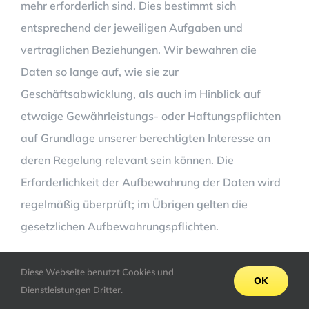
mehr erforderlich sind. Dies bestimmt sich
entsprechend der jeweiligen Aufgaben und
vertraglichen Beziehungen. Wir bewahren die
Daten so lange auf, wie sie zur
Geschäftsabwicklung, als auch im Hinblick auf
etwaige Gewährleistungs- oder Haftungspflichten
auf Grundlage unserer berechtigten Interesse an
deren Regelung relevant sein können. Die
Erforderlichkeit der Aufbewahrung der Daten wird
regelmäßig überprüft; im Übrigen gelten die
gesetzlichen Aufbewahrungspflichten.
Verarbeitete Datenarten:
Bestandsdaten
Diese Webseite benutzt Cookies und
OK
(z.B. Namen, Adressen), Zahlungsdaten (z.B.
Dienstleistungen Dritter.
Bankverbindungen, Rechnungen,