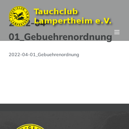
Zum
Inhalt
2022-04-
springen
01_Gebuehrenordnung
2022-04-01_Gebuehrenordnung