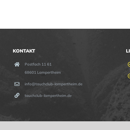
KONTAKT
L
Postfach 11 61
68601 Lampertheim
info@tauchclub-lampertheim.de
tauchclub-lampertheim.de