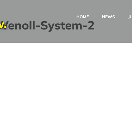
HOME
NEWS
J
-Wenoll-System-2