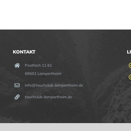
KONTAKT
L
Postfach 11 61
68601 Lampertheim
info@tauchclub-lampertheim.de
tauchclub-lampertheim.de