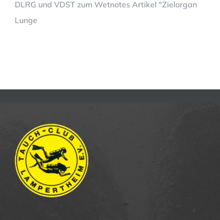
DLRG und VDST zum Wetnotes Artikel "Zielorgan
Lunge